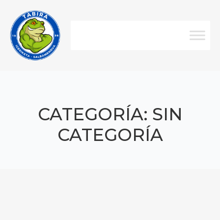
CATEGORÍA:
SIN
CATEGORÍA