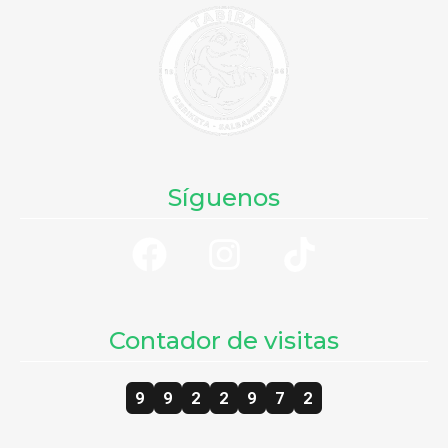
Síguenos
Contador de visitas
9
9
2
2
9
7
2