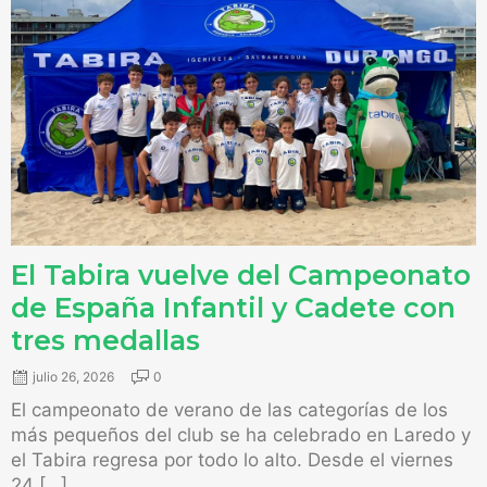
El Tabira vuelve del Campeonato
de España Infantil y Cadete con
tres medallas
julio 26, 2026
0
​El campeonato de verano de las categorías de los
más pequeños del club se ha celebrado en Laredo y
el Tabira regresa por todo lo alto. ​Desde el viernes
24 […]