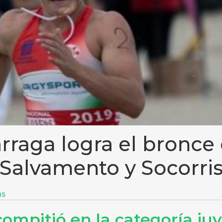
arraga logra el bronce
 Salvamento y Socorr
as
ompitió en la categoría juv