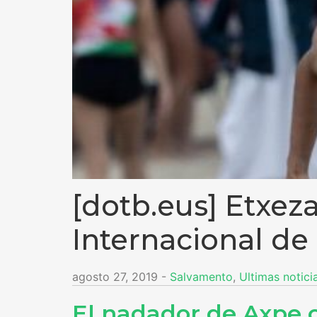
[dotb.eus] Etxez
Internacional de
agosto 27, 2019
-
Salvamento
,
Ultimas notici
El nadador de Axpe c