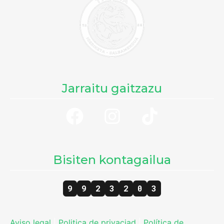
Jarraitu gaitzazu
Bisiten kontagailua
9
9
2
3
2
0
3
Aviso legal
|
Politica de privaciad
|
Política de