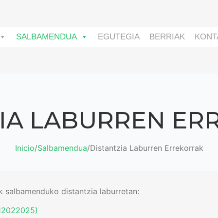
SALBAMENDUA
EGUTEGIA
BERRIAK
KONT
ZIA LABURREN ER
Inicio
/
Salbamendua
/
Distantzia Laburren Errekorrak
k salbamenduko distantzia laburretan:
 12022025)