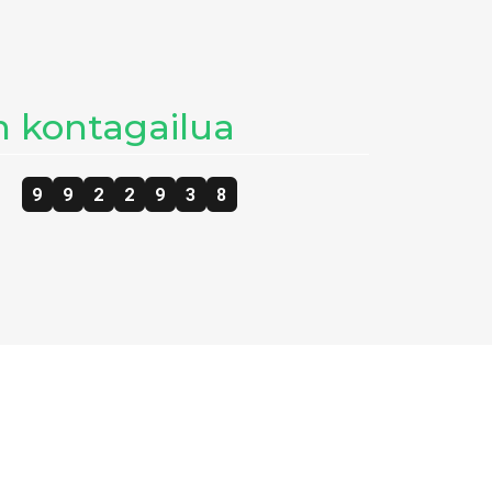
n kontagailua
9
9
2
2
9
3
8