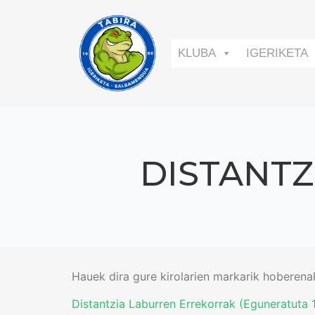
KLUBA
IGERIKETA
DISTANT
Hauek dira gure kirolarien markarik hoberena
Distantzia Laburren Errekorrak (Eguneratuta