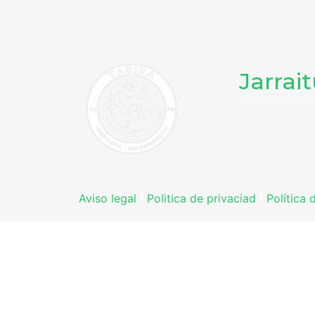
Jarrai
Aviso legal
|
Politica de privaciad
|
Política 