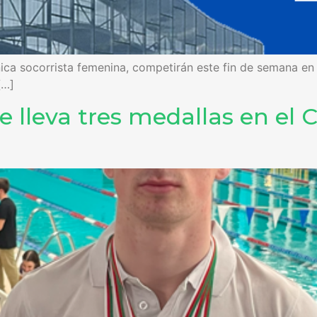
única socorrista femenina, competirán este fin de semana 
[…]
se lleva tres medallas en e