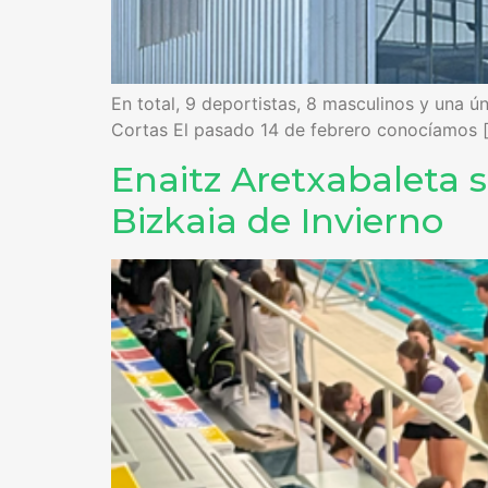
En total, 9 deportistas, 8 masculinos y una 
Cortas El pasado 14 de febrero conocíamos 
Enaitz Aretxabaleta 
Bizkaia de Invierno