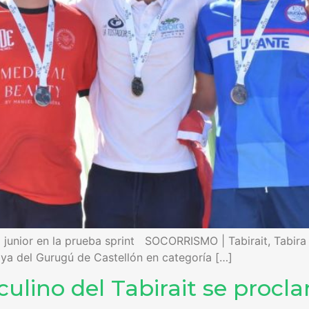
 junior en la prueba sprint SOCORRISMO | Tabirait, Tabira 
ya del Gurugú de Castellón en categoría […]
sculino del Tabirait se proc