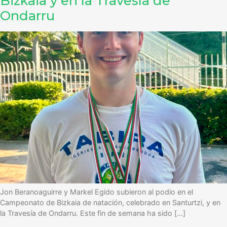
Bizkaia y en la Travesía de
Ondarru
Jon Beranoaguirre y Markel Egido subieron al podio en el
Campeonato de Bizkaia de natación, celebrado en Santurtzi, y en
la Travesía de Ondarru. Este fin de semana ha sido […]