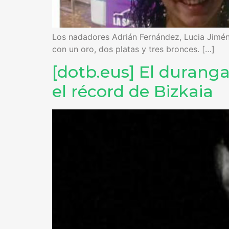
Los nadadores Adrián Fernández, Lucia Jimén
con un oro, dos platas y tres bronces. […]
[dotb.eus] El duranga
el récord de Bizkaia