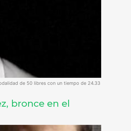
modalidad de 50 libres con un tiempo de 24.33
z, bronce en el