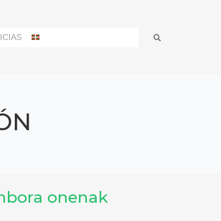
ICIAS
ÓN
enbora onenak